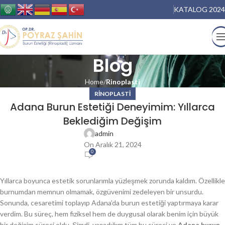
KATALOG 2024
Blog
Home
Rinoplasti
RINOPLASTI
Adana Burun Estetiği Deneyimim: Yıllarca
Beklediğim Değişim
admin
On Aralık 21, 2024
0
Yıllarca boyunca estetik sorunlarımla yüzleşmek zorunda kaldım. Özellikle
burnumdan memnun olmamak, özgüvenimi zedeleyen bir unsurdu.
Sonunda, cesaretimi toplayıp Adana’da burun estetiği yaptırmaya karar
verdim. Bu süreç, hem fiziksel hem de duygusal olarak benim için büyük
bir değişim süreci oldu. Şimdi, yaşadığım tüm bu süreci ve
Adana burun