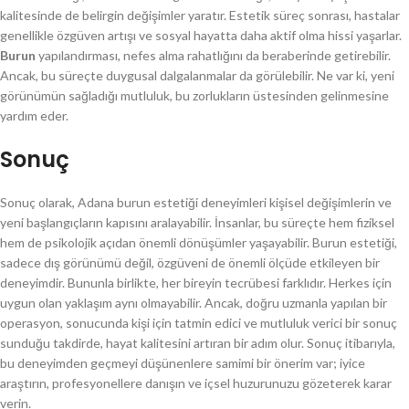
kalitesinde de belirgin değişimler yaratır. Estetik süreç sonrası, hastalar
genellikle özgüven artışı ve sosyal hayatta daha aktif olma hissi yaşarlar.
Burun
yapılandırması, nefes alma rahatlığını da beraberinde getirebilir.
Ancak, bu süreçte duygusal dalgalanmalar da görülebilir. Ne var ki, yeni
görünümün sağladığı mutluluk, bu zorlukların üstesinden gelinmesine
yardım eder.
Sonuç
Sonuç olarak, Adana burun estetiği deneyimleri kişisel değişimlerin ve
yeni başlangıçların kapısını aralayabilir. İnsanlar, bu süreçte hem fiziksel
hem de psikolojik açıdan önemli dönüşümler yaşayabilir. Burun estetiği,
sadece dış görünümü değil, özgüveni de önemli ölçüde etkileyen bir
deneyimdir. Bununla birlikte, her bireyin tecrübesi farklıdır. Herkes için
uygun olan yaklaşım aynı olmayabilir. Ancak, doğru uzmanla yapılan bir
operasyon, sonucunda kişi için tatmin edici ve mutluluk verici bir sonuç
sunduğu takdirde, hayat kalitesini artıran bir adım olur. Sonuç itibarıyla,
bu deneyimden geçmeyi düşünenlere samimi bir önerim var; iyice
araştırın, profesyonellere danışın ve içsel huzurunuzu gözeterek karar
verin.