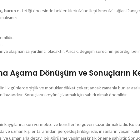
eç,
burun
estetiği öncesinde beklentilerinizi netleştirmenizi sağlar. Danışmanlı
malısınız:
emlidir.
n.
rıya ulaşmanıza yardımcı olacaktır. Ancak, değişim sürecinin getirdiği belir
şama Aşama Dönüşüm ve Sonuçların K
lir. İlk günlerde şişlik ve morluklar dikkat çeker; ancak zamanla bunlar azal
i hızlandırır. Sonuçların keyfini çıkarmak için sabırlı olmak önemlidir.
ir kaygılarına son vermekte ve kendilerine güven kazandırmaktadır. Bu sür
 ve uzman kişiler tarafından gerçekleştirildiğinde, insanların yaşam kalitel
i ve uzmanlarla detaylı bir görüşme yapılması kritik öneme sahiptir. Sonuç 