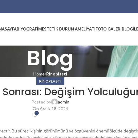
NASAYFA
BIYOGRAFIM
ESTETIK BURUN AMELIYATI
FOTO GALERI
BLOG
İL
Blog
Home
Rinoplasti
RINOPLASTI
e Sonrası: Değişim Yolculuğ
Posted by
admin
On Aralık 18, 2024
0
üreçtir. Bu süreç, kişinin görünümünü ve özgüvenini önemli ölçüde değiştire
erinde getirir. Bu makalede, sürecin her aşamasını derinlemesine inceley