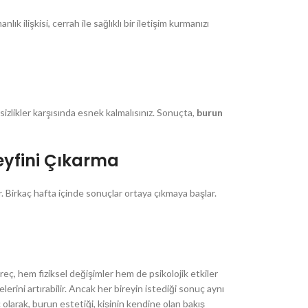
k ilişkisi, cerrah ile sağlıklı bir iletişim kurmanızı
sizlikler karşısında esnek kalmalısınız. Sonuçta,
burun
eyfini Çıkarma
ır. Birkaç hafta içinde sonuçlar ortaya çıkmaya başlar.
eç, hem fiziksel değişimler hem de psikolojik etkiler
erini artırabilir. Ancak her bireyin istediği sonuç aynı
olarak, burun estetiği, kişinin kendine olan bakış