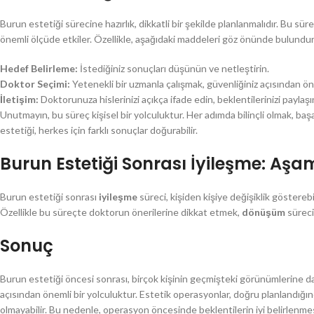
Burun estetiği sürecine hazırlık, dikkatli bir şekilde planlanmalıdır. Bu sür
önemli ölçüde etkiler. Özellikle, aşağıdaki maddeleri göz önünde bulundur
Hedef Belirleme:
İstediğiniz sonuçları düşünün ve netleştirin.
Doktor Seçimi:
Yetenekli bir uzmanla çalışmak, güvenliğiniz açısından ön
İletişim:
Doktorunuza hislerinizi açıkça ifade edin, beklentilerinizi paylaşı
Unutmayın, bu süreç kişisel bir yolculuktur. Her adımda bilinçli olmak, başa
estetiği, herkes için farklı sonuçlar doğurabilir.
Burun Estetiği Sonrası İyileşme: A
Burun estetiği sonrası
iyileşme
süreci, kişiden kişiye değişiklik gösterebi
Özellikle bu süreçte doktorun önerilerine dikkat etmek,
dönüşüm
sürecin
Sonuç
Burun estetiği öncesi sonrası, birçok kişinin geçmişteki görünümlerine da
açısından önemli bir yolculuktur. Estetik operasyonlar, doğru planlandığında
olmayabilir. Bu nedenle, operasyon öncesinde beklentilerin iyi belirlenmes