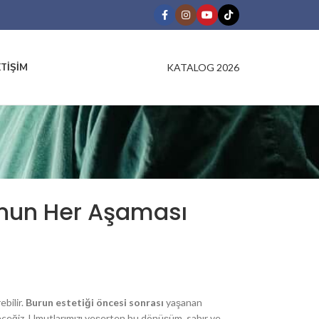
KATALOG 2026
ETIŞIM
unun Her Aşaması
bilir.
Burun estetiği öncesi sonrası
yaşanan
eceğiz. Umutlarımızı yeşerten bu dönüşüm, sabır ve