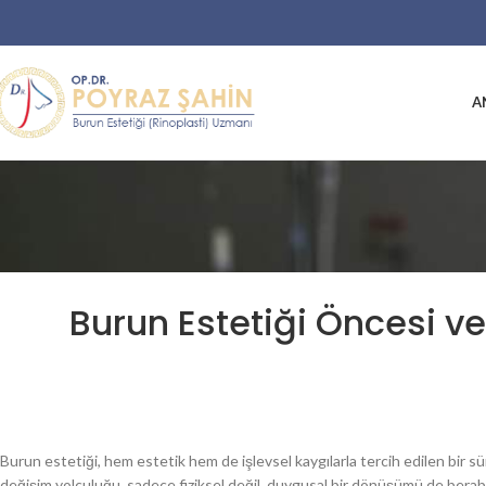
A
Burun Estetiği Öncesi v
Burun estetiği, hem estetik hem de işlevsel kaygılarla tercih edilen bir s
değişim yolculuğu, sadece fiziksel değil, duygusal bir dönüşümü de berab