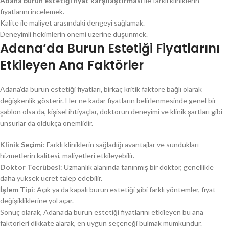
Adana burun estetiği fiyat karşılaştırması
ile farklı kliniklerin
fiyatlarını incelemek.
Kalite ile maliyet arasındaki dengeyi sağlamak.
Deneyimli hekimlerin önemi üzerine düşünmek.
Adana’da Burun Estetiği Fiyatlarını
Etkileyen Ana Faktörler
Adana’da burun estetiği fiyatları, birkaç kritik faktöre bağlı olarak
değişkenlik gösterir. Her ne kadar fiyatların belirlenmesinde genel bir
şablon olsa da, kişisel ihtiyaçlar, doktorun deneyimi ve klinik şartları gibi
unsurlar da oldukça önemlidir.
Klinik Seçimi
: Farklı kliniklerin sağladığı avantajlar ve sundukları
hizmetlerin kalitesi, maliyetleri etkileyebilir.
Doktor Tecrübesi
: Uzmanlık alanında tanınmış bir doktor, genellikle
daha yüksek ücret talep edebilir.
İşlem Tipi
: Açık ya da kapalı burun estetiği gibi farklı yöntemler, fiyat
değişikliklerine yol açar.
Sonuç olarak, Adana’da burun estetiği fiyatlarını etkileyen bu ana
faktörleri dikkate alarak, en uygun seçeneği bulmak mümkündür.