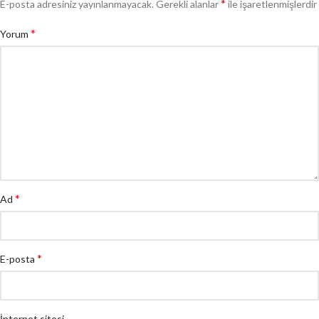
*
E-posta adresiniz yayınlanmayacak.
Gerekli alanlar
ile işaretlenmişlerdir
*
Yorum
*
Ad
*
E-posta
İnternet sitesi