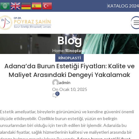
KATALOG 2024
Blog
Home
Rinoplasti
RINOPLASTI
Adana’da Burun Estetiği Fiyatları: Kalite ve
Maliyet Arasındaki Dengeyi Yakalamak
admin
On Ocak 10, 2025
0
Estetik ameliyatlar, bireylerin görünümünü ve kendine güvenini önemli
ölçüde etkileyebilir. Özellikle burun estetiği, yüzün en belirgin
unsurlarından biri olduğu için tercih edilen bir işlemdir. Adana’da bu
alandaki fiyatlar, sağlık hizmetlerinin kalitesi ve maliyetleri arasında bir
denge bulmayı zorunlu kılıyor. Bu yazıda,
Adana burun estetiği fiyat