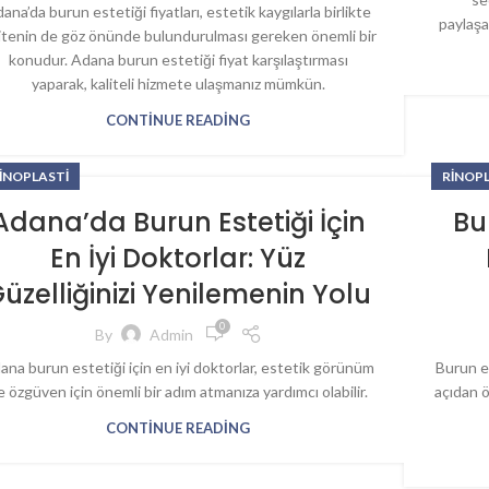
ana’da burun estetiği fiyatları, estetik kaygılarla birlikte
paylaşa
litenin de göz önünde bulundurulması gereken önemli bir
konudur. Adana burun estetiği fiyat karşılaştırması
yaparak, kaliteli hizmete ulaşmanız mümkün.
CONTINUE READING
INOPLASTI
RINOP
Adana’da Burun Estetiği İçin
Bu
En İyi Doktorlar: Yüz
üzelliğinizi Yenilemenin Yolu
0
By
Admin
ana burun estetiği için en iyi doktorlar, estetik görünüm
Burun e
e özgüven için önemli bir adım atmanıza yardımcı olabilir.
açıdan ö
CONTINUE READING