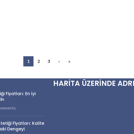
1
2
3
›
»
HARİTA ÜZERİNDE ADR
 Fiyatları: En İyi
in
omments
tiği Fiyatları: Kalite
aki Dengeyi