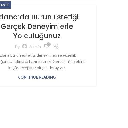
LASTI
dana’da Burun Estetiği:
Gerçek Deneyimlerle
Yolculuğunuz
0
By
Admin
dana burun estetiği deneyimleri ile güzellik
uğunuza çıkmaya hazır mısınız? Gerçek hikayelerle
keşfedeceğimiz birçok detay var.
CONTINUE READING