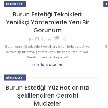
RINOPLASTI
R
Burun Estetiği Teknikleri:
Yenilikçi Yöntemlerle Yeni Bir
Görünüm
0
By
Admin
Burun estetiği teknikleri, yenilikçi yöntemlerle estetik ve
B
işlevselliği bir araya getirerek yeni bir görünüm sunuyor.
Kendinizi yeniden keşfedin!
CONTINUE READING
RINOPLASTI
Burun Estetiği: Yüz Hatlarınızı
Şekillendiren Cerrahi
Mucizeler