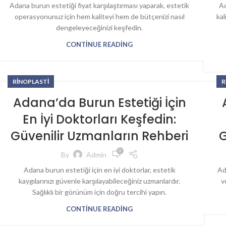
Adana burun estetiği fiyat karşılaştırması yaparak, estetik
Ad
operasyonunuz için hem kaliteyi hem de bütçenizi nasıl
ka
dengeleyeceğinizi keşfedin.
CONTINUE READING
RINOPLASTI
R
Adana’da Burun Estetiği İçin
En İyi Doktorları Keşfedin:
Güvenilir Uzmanların Rehberi
G
0
By
Admin
Adana burun estetiği için en iyi doktorlar, estetik
Ad
kaygılarınızı güvenle karşılayabileceğiniz uzmanlardır.
v
Sağlıklı bir görünüm için doğru tercihi yapın.
CONTINUE READING