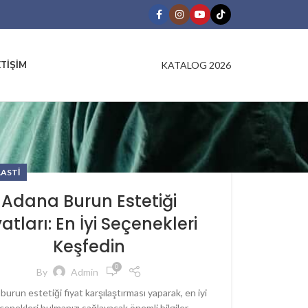
KATALOG 2026
ETIŞIM
LASTI
Adana Burun Estetiği
yatları: En İyi Seçenekleri
Keşfedin
0
By
Admin
urun estetiği fiyat karşılaştırması yaparak, en iyi
çenekleri bulmanızı sağlayacak önemli bilgiler