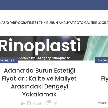
NASAYFA
BIYOGRAFIM
ESTETIK BURUN AMELIYATI
FOTO GALERI
BLOG
İL
Rinoplasti
Home
Archive by Category "Rinoplasti"
INOPLASTI
RINOP
Adana’da Burun Estetiği
Fiyatları: Kalite ve Maliyet
Fi
Arasındaki Dengeyi
Yakalamak
0
Adana b
By
Admin
se