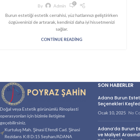
0
By
Admin
Burun estetiği estetik cerrahisi, yüz hatlarınızı geliştirirken
özgüveninizi de artırarak, kendinizi daha iyi hissetmenizi
sağlar.
CONTINUE READING
SON HABERLER
Adana Burun Estetiği
Seçenekleri Keşfed
Doğal veya Estetik görünümlü Rinoplasti
Ocak 10, 2025
No C
operasyonları için bizimle iletişime
geçebilirsiniz.
Adana’da Burun Este
Kurtuluş Mah. Şinasi Efendi Cad. Şinasi
ve Maliyet Arasınd
Rezidans K:8 D:15 Seyhan/ADANA