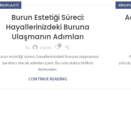
INOPLASTI
RINOP
Burun Estetiği Süreci:
A
Hayallerinizdeki Buruna
Ulaşmanın Adımları
0
By
Admin
urun estetiği süreci, hayallerinizdeki buruna ulaşmanıza
A
yardımcı olacak adımları içerir. Bu yolculukta birlikte
yolcul
ilerleyelim.
CONTINUE READING