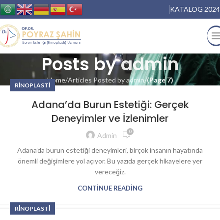
KATALOG 2024
Posts by
admin
Home
Articles Posted by admin
(Page 7)
RINOPLASTI
Adana’da Burun Estetiği: Gerçek
Deneyimler ve İzlenimler
0
Admin
Adana’da burun estetiği deneyimleri, birçok insanın hayatında
önemli değişimlere yol açıyor. Bu yazıda gerçek hikayelere yer
vereceğiz.
CONTINUE READING
RINOPLASTI