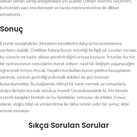
zaman zaman yanlış anlaşılmalara yol açabilir. Uzman doktoru seçerken,
bütçenizin yanı sıra deneyim ve hasta memnuniyetine de dikkat
etmelisiniz.
Sonuç
Estetik müdahaleler, bireylerin kendilerini daha iyi hissetmelerine
yardımcı olabilir. Özellikle Adana burun estetiği ile ilgili sık sorulan sorular,
bu sürecin ne kadar dikkat gerektirdiğini ortaya koyuyor. İnsanlar, bu tür
bir operasyonun sonuçlarını merak ediyor; nasıl bir değişim yaşanacağını
öğrenmek istiyor. Ancak, hayalini kurdukları burun şekline kavuşmanın
yanında, sürecin getirdiği psikolojik etkileri de göz önünde
bulundurmalılar. Bu bağlamda, bilinçli bir karar vermek ve uzmanlarla
doğru iletişim kurmak oldukça önemli. Unutulmamalıdır ki, her bireyin
estetik kaygıları farklıdır ve bu farklılıklar, sonuçları da etkiler. Sonuç
olarak, doğru bilgi ve yönlendirme ile daha tatmin edici bir sonuç elde
etmek mümkün.
Sıkça Sorulan Sorular