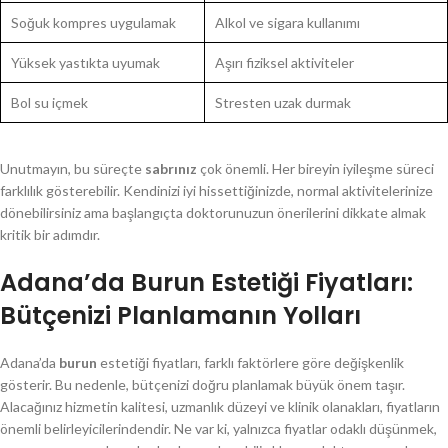
Soğuk kompres uygulamak
Alkol ve sigara kullanımı
Yüksek yastıkta uyumak
Aşırı fiziksel aktiviteler
Bol su içmek
Stresten uzak durmak
Unutmayın, bu süreçte
sabrınız
çok önemli. Her bireyin iyileşme süreci
farklılık gösterebilir. Kendinizi iyi hissettiğinizde, normal aktivitelerinize
dönebilirsiniz ama başlangıçta doktorunuzun önerilerini dikkate almak
kritik bir adımdır.
Adana’da Burun Estetiği Fiyatları:
Bütçenizi Planlamanın Yolları
Adana’da
burun
estetiği fiyatları, farklı faktörlere göre değişkenlik
gösterir. Bu nedenle, bütçenizi doğru planlamak büyük önem taşır.
Alacağınız hizmetin kalitesi, uzmanlık düzeyi ve klinik olanakları, fiyatların
önemli belirleyicilerindendir. Ne var ki, yalnızca fiyatlar odaklı düşünmek,