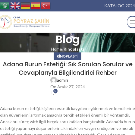
KATALOG 2024
Blog
Home
Rinoplasti
RINOPLASTI
Adana Burun Estetiği: Sık Sorulan Sorular ve
Cevaplarıyla Bilgilendirici Rehber
admin
On Aralık 27, 2024
0
Adana burun estetiği, kişilerin estetik kaygılarını gidermek ve kendilerine
olan güvenlerini artırmak amacıyla tercih ettikleri önemli bir yöntemdir.
Ancak bu süreç with ilgili birçok soru kafaları karıştırabilir. Adana’da burun
estetiği yaptırmayı düşünenlerin aklındaki en yaygın endişeleri ve merak
ettikleri konulara yanıt verecek bir rehber hazırladık. Gerek deneyim